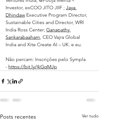
Ventures India; @Pooja Mehta – 
Investor, exCOO JITO JIIF ; 
Jaya 
Dhindaw
 Executive Program Director, 
Sustainable Cities and Director, WRI 
India Ross Center; 
Ganapathy 
Sankarabaaham
, CEO Vajra Global 
India and Xite Create AI – UK. e eu.
Não percam: Inscrições pelo Sympla 
- 
https://bit.ly/4iGqMJp
Ver tudo
Posts recentes