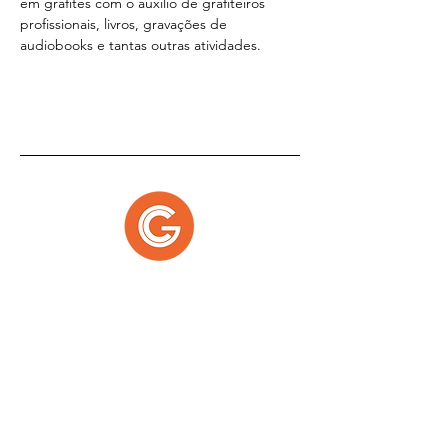
em grafites com o auxilio de grafiteiros 
profissionais, livros, gravações de 
audiobooks e tantas outras atividades.
T
h
e G
l
o
b
a
l
P
R
N
e
t
w
o
r
k